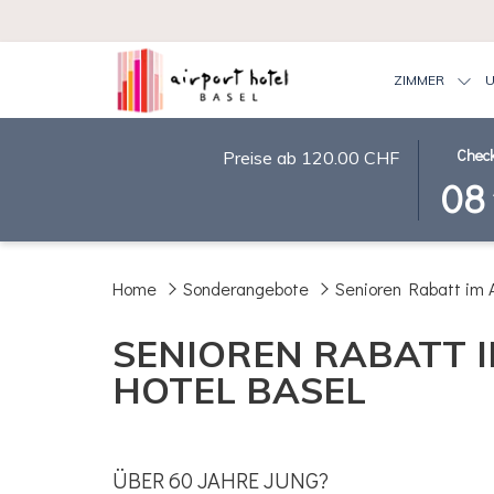
ZIMMER
U
DIESE
AUSGEW
Check
Preise ab
120.00 CHF
SCHALTF
EINCHE
08
ÖFFNET
IST
DEN
8.
KALENDE
AUGUST
UM
2026.
Home
Sonderangebote
Senioren Rabatt im A
DAS
EINCHE
SENIOREN RABATT 
AUSZUW
HOTEL BASEL
ÜBER 60 JAHRE JUNG?